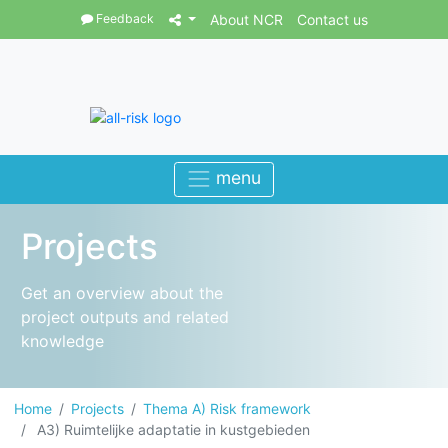
Feedback
About NCR
Contact us
Projects
Get an overview about the
project outputs and related
knowledge
Home
Projects
Thema A) Risk framework
A3) Ruimtelijke adaptatie in kustgebieden