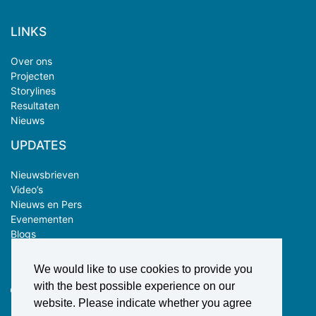
LINKS
Over ons
Projecten
Storylines
Resultaten
Nieuws
UPDATES
Nieuwsbrieven
Video’s
Nieuws en Pers
Evenementen
Blogs
CONTACT
We would like to use cookies to provide you
with the best possible experience on our
Don de Bake
website. Please indicate whether you agree
Delft University of Technology