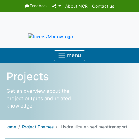
Feedback
About NCR
Contact us
Projects
Get an overview about the
project outputs and related
knowledge
Home
Project Themes
Hydraulica en sedimenttransport